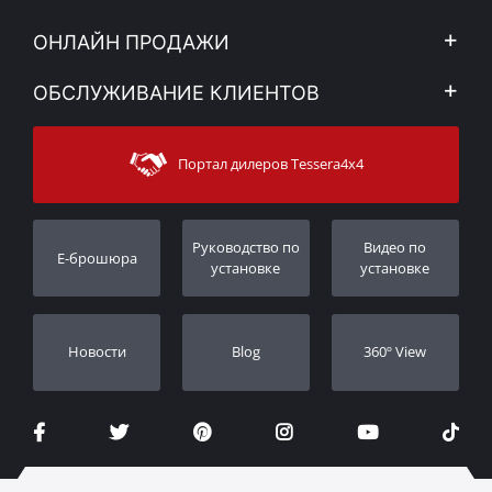
Компания
ОНЛАЙН ПРОДАЖИ
Правовое уведомление
Mой Aккаунт
ОБСЛУЖИВАНИЕ КЛИЕНТОВ
Новости
Способы оплаты
Sitemap
Связаться с
Методы доставки
Портал дилеров Tessera4x4
Поддержка клиентов
Гарантия
Порядок слежения
Регистрация гарантии
Pуководство по
Видео по
E-брошюра
Дилеры
установке
установке
Новости
Blog
360º View