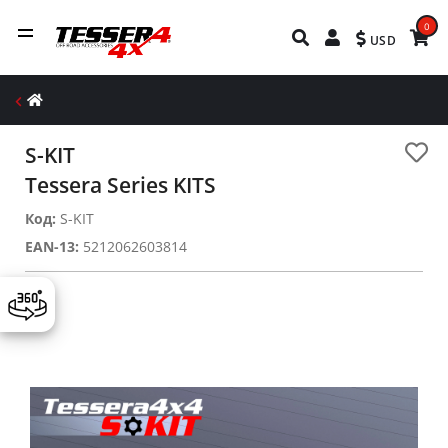
0
USD
S-KIT
Tessera Series KITS
Код:
S-KIT
EAN-13:
5212062603814