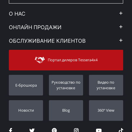
О НАС
Компания
ОНЛАЙН ПРОДАЖИ
Правовое уведомление
Mой Aккаунт
ОБСЛУЖИВАНИЕ КЛИЕНТОВ
Новости
Способы оплаты
Sitemap
Связаться с
Методы доставки
Портал дилеров Tessera4x4
Поддержка клиентов
Гарантия
Порядок слежения
Регистрация гарантии
Pуководство по
Видео по
E-брошюра
Дилеры
установке
установке
Новости
Blog
360º View