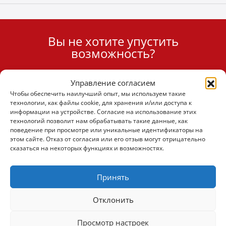
Вы не хотите упустить
User
возможность?
ID
Cookie
Управление согласием
Подписаться
Чтобы обеспечить наилучший опыт, мы используем такие
технологии, как файлы cookie, для хранения и/или доступа к
информации на устройстве. Согласие на использование этих
технологий позволит нам обрабатывать такие данные, как
поведение при просмотре или уникальные идентификаторы на
этом сайте. Отказ от согласия или его отзыв могут отрицательно
(+30) 6947901533
сказаться на некоторых функциях и возможностях.
(+30) 2105542813
Принять
Отклонить
О НАС
Просмотр настроек
Компания