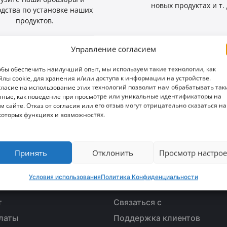
новых продуктах и т. 
одства по установке наших
продуктов.
Управление согласием
обы обеспечить наилучший опыт, мы используем такие технологии, как
йлы cookie, для хранения и/или доступа к информации на устройстве.
гласие на использование этих технологий позволит нам обрабатывать так
нные, как поведение при просмотре или уникальные идентификаторы на
м сайте. Отказ от согласия или его отзыв могут отрицательно сказаться на
которых функциях и возможностях.
ь возможность?
Принять
Отклонить
Просмотр настрое
Условия использования
Политика Конфиденциальности
ПРОДАЖИ
ОБСЛУЖИВАНИЕ КЛИЕН
т
Связаться с
латы
Поддержка клиентов