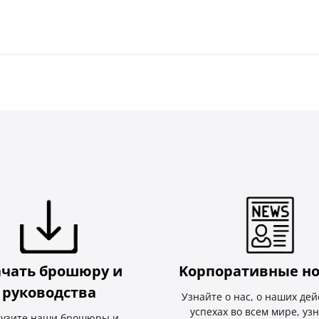
ачать брошюру и
Kорпоративные но
руководства
Узнайте о нас, о наших дей
успехах во всем мире, уз
рузите наши брошюры и