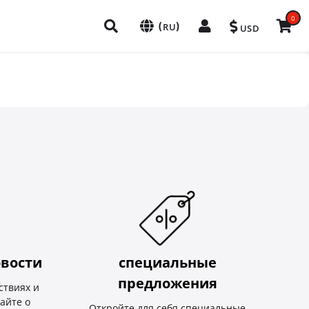
0
(
)
RU
USD
вости
специальные
предложения
ствиях и
найте о
Откройте для себя специальные