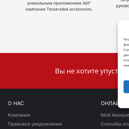
уникальным приложением 360°
руков
компании Tessera4x4 accessories.
Чт
фа
Со
да
это
User
не
Вы не хотите упустит
ID
Cookie
О НАС
ОНЛАЙН 
Компания
Mой Aккаун
Правовое уведомление
Способы оп