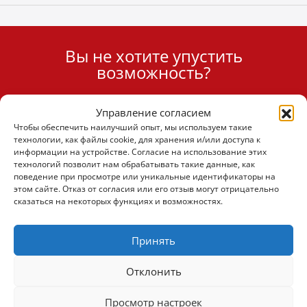
Вы не хотите упустить
User
возможность?
ID
Cookie
Управление согласием
Подписаться
Чтобы обеспечить наилучший опыт, мы используем такие
технологии, как файлы cookie, для хранения и/или доступа к
информации на устройстве. Согласие на использование этих
технологий позволит нам обрабатывать такие данные, как
поведение при просмотре или уникальные идентификаторы на
этом сайте. Отказ от согласия или его отзыв могут отрицательно
(+30) 6947901533
сказаться на некоторых функциях и возможностях.
(+30) 2105542813
Принять
Отклонить
О НАС
Просмотр настроек
Компания