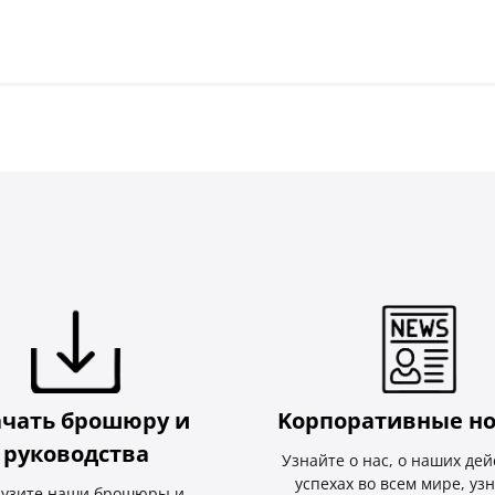
ачать брошюру и
Kорпоративные но
руководства
Узнайте о нас, о наших дей
успехах во всем мире, уз
рузите наши брошюры и