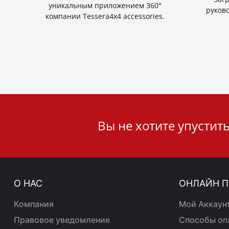
уникальным приложением 360°
руков
компании Tessera4x4 accessories.
User
Вы не хотите упустит
ID
Cookie
О НАС
ОНЛАЙН 
Компания
Mой Aккаун
Правовое уведомление
Способы оп