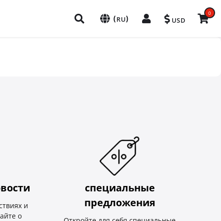
0
(
)
RU
USD
вости
специальные
предложения
ствиях и
найте о
Откройте для себя специальные