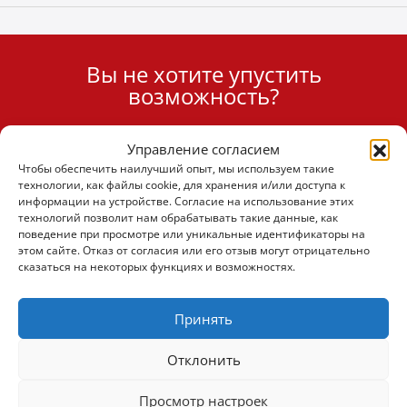
Вы не хотите упустить
User
возможность?
ID
Cookie
Управление согласием
Подписаться
Чтобы обеспечить наилучший опыт, мы используем такие
технологии, как файлы cookie, для хранения и/или доступа к
информации на устройстве. Согласие на использование этих
технологий позволит нам обрабатывать такие данные, как
поведение при просмотре или уникальные идентификаторы на
этом сайте. Отказ от согласия или его отзыв могут отрицательно
(+30) 6947901533
сказаться на некоторых функциях и возможностях.
(+30) 2105542813
Принять
Отклонить
О НАС
Просмотр настроек
Компания