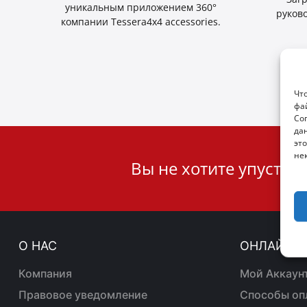
уникальным приложением 360°
руков
компании Tessera4x4 accessories.
Чт
фа
Со
да
это
User
не
Вы не хотите упустит
ID
Cookie
О НАС
ОНЛАЙН 
Компания
Mой Aккаун
Правовое уведомление
Способы оп