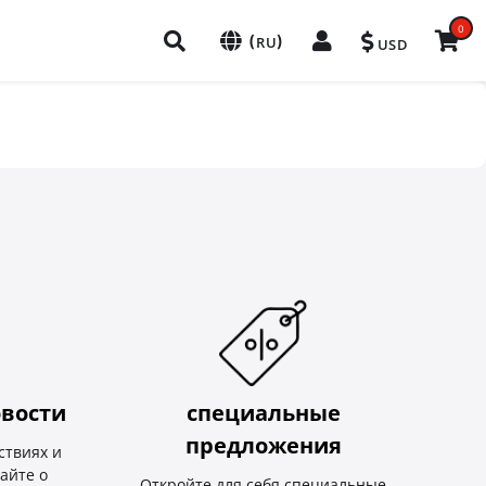
0
(
)
RU
USD
вости
специальные
предложения
ствиях и
найте о
Откройте для себя специальные