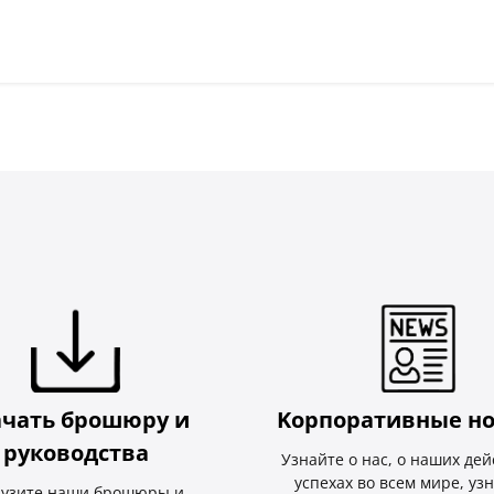
ачать брошюру и
Kорпоративные но
руководства
Узнайте о нас, о наших дей
успехах во всем мире, уз
рузите наши брошюры и