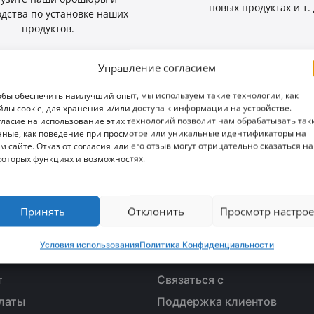
новых продуктах и т. 
одства по установке наших
продуктов.
Управление согласием
обы обеспечить наилучший опыт, мы используем такие технологии, как
йлы cookie, для хранения и/или доступа к информации на устройстве.
гласие на использование этих технологий позволит нам обрабатывать так
нные, как поведение при просмотре или уникальные идентификаторы на
м сайте. Отказ от согласия или его отзыв могут отрицательно сказаться на
которых функциях и возможностях.
ь возможность?
Принять
Отклонить
Просмотр настрое
Условия использования
Политика Конфиденциальности
ПРОДАЖИ
ОБСЛУЖИВАНИЕ КЛИЕН
т
Связаться с
латы
Поддержка клиентов