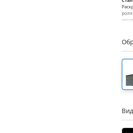
Ста
Раск
ролл
реше
прои
созд
внед
Об
Осн
•
Пр
Изго
дуга
совр
•
То
обес
ваше
•
Мо
един
Ви
наде
•
По
каби