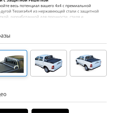
ли
с
Защитной
Решеткой
ройте весь потенциал вашего
4x4
с премиальной
-
дугой
Tessera4x4
из нержавеющей стали с защитной
ткой
,
разработанной для прочности
,
стиля и
зводительности
.
Этот смелый спортивный дизайн
ан для тех
,
кто требует максимума от своего
орожного оборудования
.
разы
овные
характеристики
:
очная
конструкция
из
нержавеющей
стали
:
товлена из
Ø65
мм труб из нержавеющей стали
,
ролл
-
 рассчитана на самые суровые условия
,
сохраняя
еменный и стильный внешний вид
.
чная
подгонка
:
Инновационный съемный дизайн
печивает идеальную подгонку под размеры кузова
го грузовика
,
гарантируя надежную установку
.
нолитная
конструкция
:
Опоры выполнены как
ое целое
,
обеспечивая максимальную прочность и
део
жность при больших нагрузках
.
вышенная
безопасность
:
Разработана для защиты
ны в случае переворота
,
ролл
-
дуга гарантирует