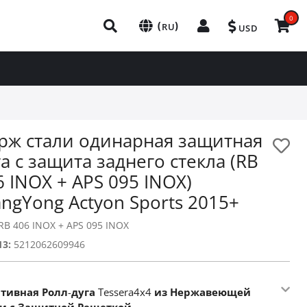
0
(
)
RU
USD
рж стали одинарная защитная
га с защита заднего стекла (RB
6 INOX + APS 095 INOX)
angYong Actyon Sports 2015+
RB 406 INOX + APS 095 INOX
13:
5212062609946
ртивная
Ролл
-
дуга
Tessera4x4
из
Нержавеющей