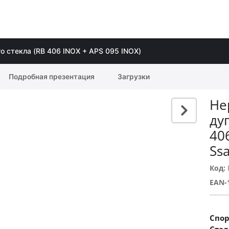
о стекла (RB 406 INOX + APS 095 INOX)
Подробная презентация
Загрузки
Не
ду
40
Ss
Код:
EAN-
Спо