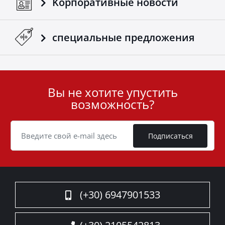
Kорпоративные новости
Еще один продукт 4х4, который успешно
дополняет ассортимент аксессуаров компании
Tessera4x4.
специальные предложения
Вы не хотите упустить
User
возможность?
ID
Cookie
Подписаться
(+30) 6947901533