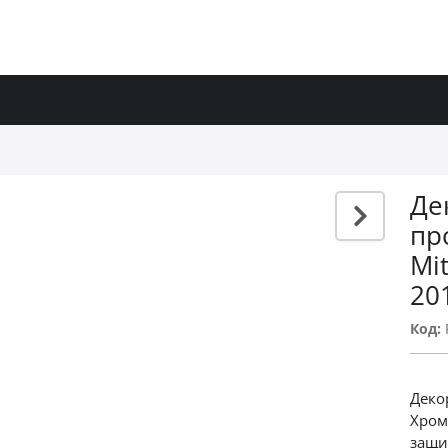
Де
пр
Mit
20
Код:
Деко
Хром
защи