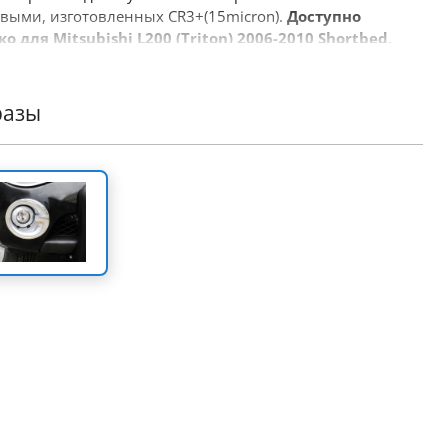
выми, изготовленных CR3+(15micron).
Доступно
ко для Mitsubishi L200 (Triton) 2006-2010 Shortbed
.
один продукт 4х4, который успешно дополняет
ртимент аксессуаров компании Tessera4x4.
разы