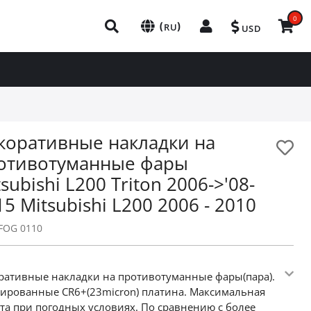
0
(
)
RU
USD
коративные накладки на
отивотуманные фары
subishi L200 Triton 2006->'08-
15 Mitsubishi L200 2006 - 2010
FOG 0110
ративные накладки на противотуманные фары(пара).
ированные CR6+(23micron) платина. Максимальная
та при погодных условиях. По сравнению с более