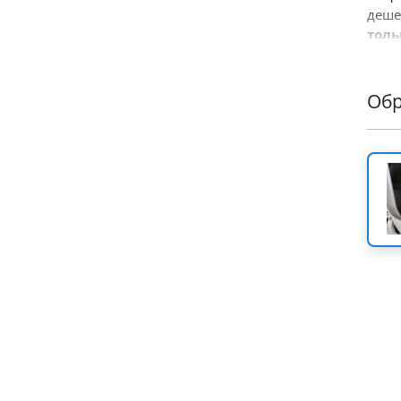
деше
толь
Еще 
ассо
Об