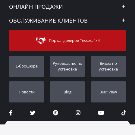
Компания
ОНЛАЙН ПРОДАЖИ
Правовое уведомление
Mой Aккаунт
ОБСЛУЖИВАНИЕ КЛИЕНТОВ
Новости
Способы оплаты
Sitemap
Связаться с
Методы доставки
Портал дилеров Tessera4x4
Поддержка клиентов
Гарантия
Порядок слежения
Регистрация гарантии
Pуководство по
Видео по
E-брошюра
Дилеры
установке
установке
Новости
Blog
360º View