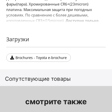
фары(пара). Хромированные CR6+(23micron)
платина. Максимальная защита при погодных
условиях. По сравнению с более дешевыми,
изготовленных CR3+(15micron).
Доступно только
для Toyota Hilux Vigo
(
модель 2005-> 2009
). Еще
один продукт 4х4, который успешно дополняет
ассортимент аксессуаров компании Tessera4x4.
Загрузки
Brochures - Toyota e-brochure
Сопутствующие товары
смотрите также