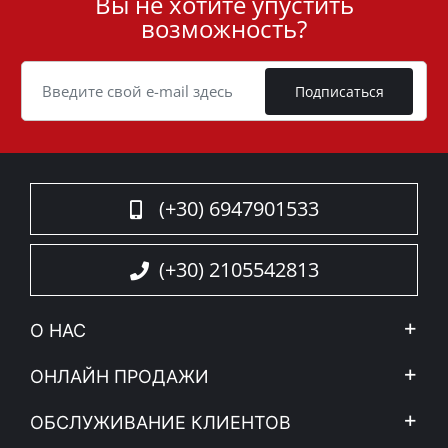
Вы не хотите упустить
User
возможность?
ID
Cookie
Подписаться
(+30) 6947901533
(+30) 2105542813
О НАС
Компания
ОНЛАЙН ПРОДАЖИ
Правовое уведомление
Mой Aккаунт
ОБСЛУЖИВАНИЕ КЛИЕНТОВ
Новости
Способы оплаты