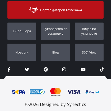
Sitemap
Связаться с
Методы доставки
Портал дилеров Tessera4x4
Поддержка клиентов
Гарантия
Порядок слежения
Регистрация гарантии
Pуководство по
Видео по
E-брошюра
Дилеры
установке
установке
Новости
Blog
360º View
©2026 Designed by
Synectics