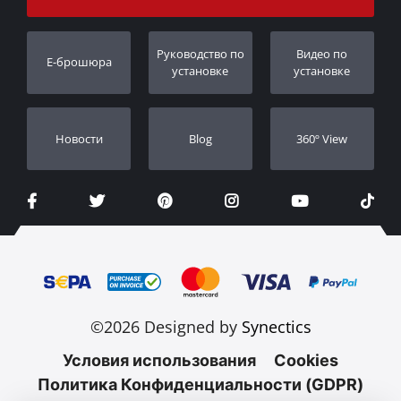
Порядок слежения
Регистрация гарантии
Pуководство по
Видео по
E-брошюра
Дилеры
установке
установке
Новости
Blog
360º View
©2026 Designed by
Synectics
Условия использования
Cookies
Политика Конфиденциальности (GDPR)