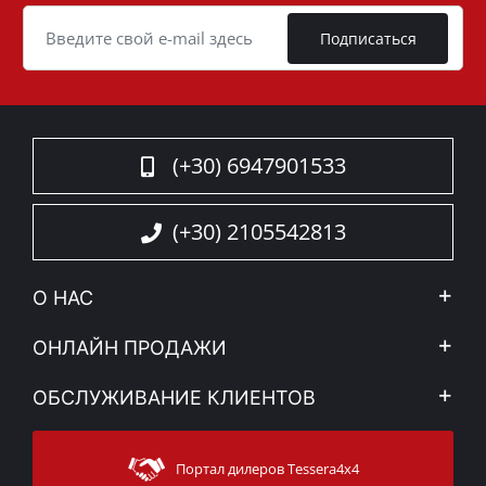
Cookie
Подписаться
(+30) 6947901533
(+30) 2105542813
О НАС
Компания
ОНЛАЙН ПРОДАЖИ
Правовое уведомление
Mой Aккаунт
ОБСЛУЖИВАНИЕ КЛИЕНТОВ
Новости
Способы оплаты
Sitemap
Связаться с
Методы доставки
Портал дилеров Tessera4x4
Поддержка клиентов
Гарантия