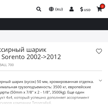
0
(
)
RU
USD
ксирный шарик
a Sorento 2002->2012
BALL 700
ирный шарик (кусок) 50 мм, хромированная отделка.
имальная грузоподъемность: 3500 кг, европейские
арты (50mm x 7/8" x 2 - 1/8", 3500kg). Еще один
укт 4х4, который успешно дополняет ассортимент
ссуаров компании Tessera4x4.