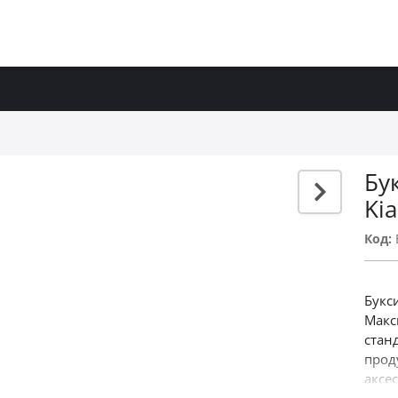
Бу
Ki
Код:
Букс
Макс
станд
прод
аксе