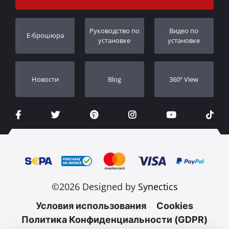
Порядок слежения
Регистрация гарантии
Pуководство по
Видео по
E-брошюра
Дилеры
установке
установке
Новости
Blog
360º View
©2026 Designed by
Synectics
Условия использования
Cookies
Политика Конфиденциальности (GDPR)