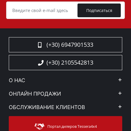
Cookie
Подписаться
(+30) 6947901533
(+30) 2105542813
О НАС
Компания
ОНЛАЙН ПРОДАЖИ
Правовое уведомление
Mой Aккаунт
ОБСЛУЖИВАНИЕ КЛИЕНТОВ
Новости
Способы оплаты
Sitemap
Связаться с
Методы доставки
Портал дилеров Tessera4x4
Поддержка клиентов
Гарантия