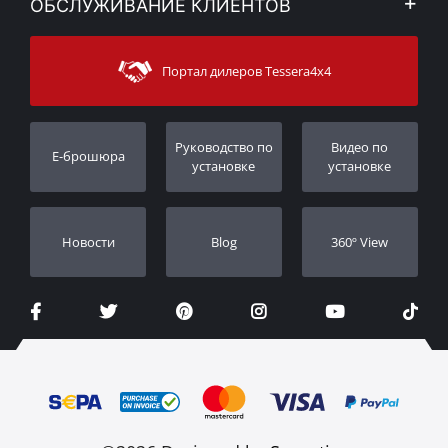
ОБСЛУЖИВАНИЕ КЛИЕНТОВ
Новости
Способы оплаты
Sitemap
Связаться с
Методы доставки
Портал дилеров Tessera4x4
Поддержка клиентов
Гарантия
Порядок слежения
Регистрация гарантии
Pуководство по
Видео по
E-брошюра
Дилеры
установке
установке
Новости
Blog
360º View