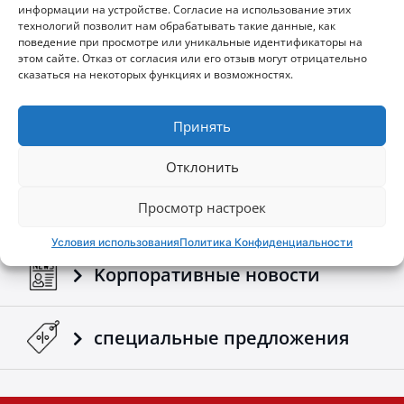
размеры кузова вашего пикапа
,
гарантируя
информации на устройстве. Согласие на использование этих
технологий позволит нам обрабатывать такие данные, как
бесшовную и надежную установку
.
поведение при просмотре или уникальные идентификаторы на
•
Монолитная
конструкция
:
Опоры выполнены
Brochures - Tessera4x4 2026 e-brochure
этом сайте. Отказ от согласия или его отзыв могут отрицательно
в единой конструкции для обеспечения
сказаться на некоторых функциях и возможностях.
исключительной прочности и долговечности
даже при больших нагрузках
.
Принять
•
Совместимость
с
противотуманными
Конфигуратор
фарами
:
Оснащен индивидуальной пластиной из
нержавеющей стали для установки
Отклонить
дополнительного освещения и улучшения
Скачать брошюру и
видимости в любых приключениях
.
Просмотр настроек
руководства
•
Повышенная
безопасность
:
Разработан для
Условия использования
Политика Конфиденциальности
защиты кабины в случае опрокидывания
,
обеспечивая надежную безопасность без ущерба
Kорпоративные новости
стилю
.
•
Защитная
решетка
из
нержавеющей
стали
:
Изготовлена из трубы
Ø33
мм с усиленными
специальные предложения
алюминиевыми кронштейнами в верхней и
нижней частях
.
Обеспечивает
непрепятствованный обзор и эффективную