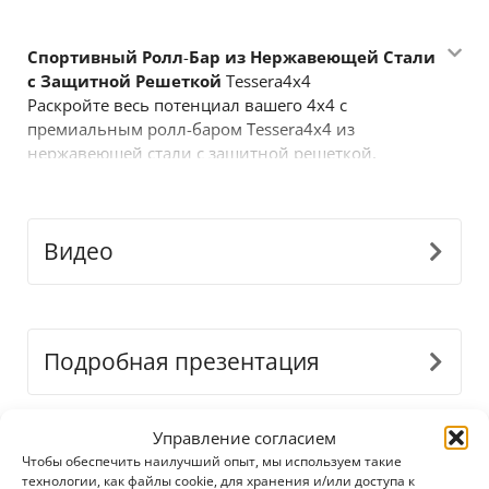
Спортивный
Ролл
-
Бар
из
Нержавеющей
Стали
с
Защитной
Решеткой
Tessera4x4
Раскройте весь потенциал вашего
4x4
с
премиальным ролл
-
баром
Tessera4x4
из
нержавеющей стали с защитной решеткой
,
разработанным для прочности
,
стиля и
производительности
.
Этот спортивный дизайн с
двумя опорами и защитной решеткой
Видео
предназначен для тех
,
кто требует большего от
своего внедорожного оборудования
.
Основные
характеристики
:
•
Прочная
конструкция
из
нержавеющей
стали
:
Изготовлен из труб
Ø65
мм из
Подробная презентация
нержавеющей стали
,
этот ролл
-
бар рассчитан на
сложные условия и придает современный
стильный вид
.
Управление согласием
•
Точная
адаптация
:
Наш инновационный
Загрузки
Чтобы обеспечить наилучший опыт, мы используем такие
модульный дизайн идеально подстраивается под
технологии, как файлы cookie, для хранения и/или доступа к