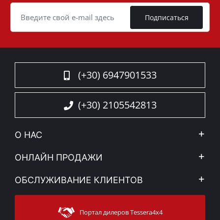
Cookie
Подписаться
(+30) 6947901533
(+30) 2105542813
О НАС
Компания
ОНЛАЙН ПРОДАЖИ
Правовое уведомление
Mой Aккаунт
ОБСЛУЖИВАНИЕ КЛИЕНТОВ
Новости
Способы оплаты
Sitemap
Связаться с
Методы доставки
Портал дилеров Tessera4x4
Поддержка клиентов
Гарантия