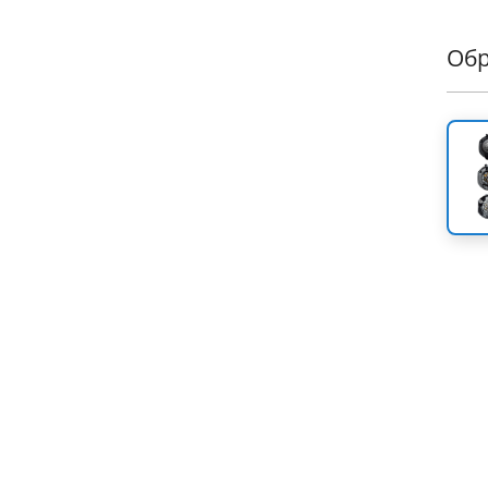
Об
Еще 
ассо