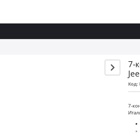
7-
Je
Код:
7-ко
Итал