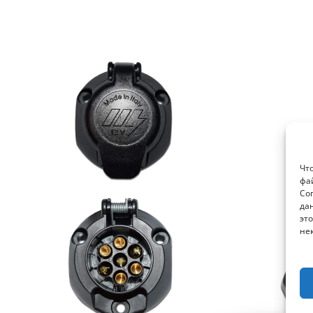
Чт
фа
Со
да
это
не