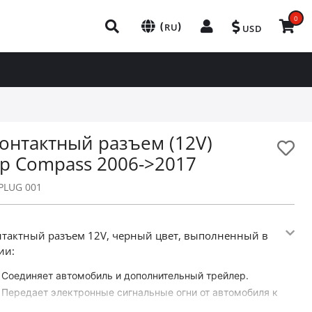
0
(
)
RU
USD
контактный разъем (12V)
ep Compass 2006->2017
PLUG 001
нтактный разъем 12V, черный цвет, выполненный в
ии:
Соединяет автомобиль и дополнительный трейлер.
Передает электронные сигнальные огни от автомобиля к
прицепу.