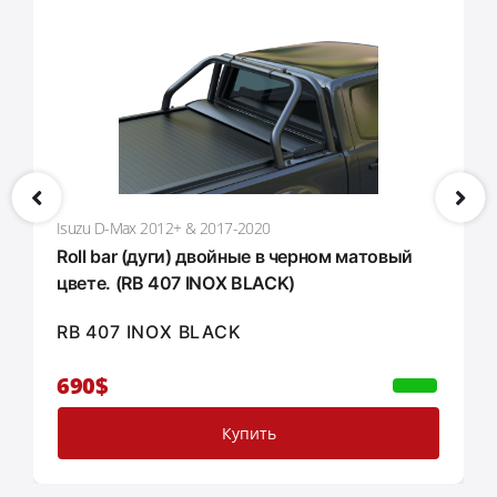
сертификатам
ISO 9001:2015
и
ISO 14001:2015,
предоставляя вам продукт
,
который выдержит
испытание временем и погодными условиями
.
Преобразите ваш грузовик с матовым черным
спортивным баром
Tessera4x4 –
это заявление о
силе
,
безопасности и изысканности для вашего
4x4.
Isuzu D-Max 2012+ & 2017-2020
Roll bar (дуги) двойные в черном матовый
цвете. (RB 407 INOX BLACK)
RB 407 INOX BLACK
690$
Купить