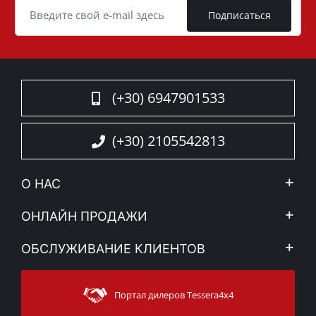
Подписаться
(+30) 6947901533
(+30) 2105542813
О НАС
Компания
ОНЛАЙН ПРОДАЖИ
Правовое уведомление
Mой Aккаунт
ОБСЛУЖИВАНИЕ КЛИЕНТОВ
Новости
Способы оплаты
Sitemap
Связаться с
Методы доставки
Портал дилеров Tessera4x4
Поддержка клиентов
Гарантия