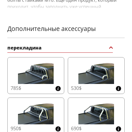
болты с гайками М10. Еще один продукт, который
приходит, чтобы заполнить уже успешный
ассортимент 4x4 внедорожных аксессуаров от
Tessera4x4 accessories.
Дополнительные аксессуары
перекладина
785$
530$
950$
690$