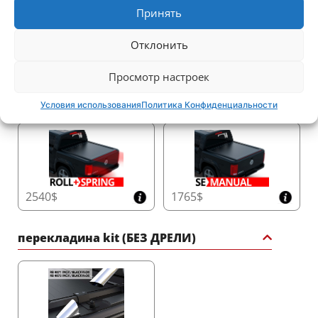
Крышки для кузова пикапа
Преобразите свой автомобиль с помощью
Принять
спортивного ролл-бара от Tessera4x4 – символа
силы, безопасности и изысканности для вашего
Отклонить
4x4.
Просмотр настроек
2250$
3140$
Условия использования
Политика Конфиденциальности
2540$
1765$
перекладина kit (БЕЗ ДРЕЛИ)