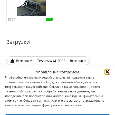
•
Монолитная Конструкция Поддержки:
Создан
для выдерживания больших нагрузок; опоры
соединены в единое целое, что обеспечивает
непревзойденную прочность и долговечность в
870$
условиях высокого напряжения.
•
Совместимость с Противотуманными
Фарами:
Оснащен индивидуальной пластиной
Загрузки
из нержавеющей стали, готовой для установки
дополнительного освещения, что улучшает
видимость в любых условиях.
•
Повышенная Безопасность:
Разработан для
Brochures - Tessera4x4 2026 e-brochure
защиты кабины при опрокидывании, этот ролл-
бар обеспечивает надежную безопасность,
Управление согласием
Brochures - Volkswagen e-brochure
дополняя при этом стиль автомобиля.
Чтобы обеспечить наилучший опыт, мы используем такие
технологии, как файлы cookie, для хранения и/или доступа к
информации на устройстве. Согласие на использование этих
Добавьте еще один исключительный элемент к
технологий позволит нам обрабатывать такие данные, как
поведение при просмотре или уникальные идентификаторы на
своему внедорожному оборудованию с этим
Дополнительные аксессуары
этом сайте. Отказ от согласия или его отзыв могут отрицательно
пополнением в линейке Tessera4x4, известной
сказаться на некоторых функциях и возможностях.
своими премиальными, прочными и надежными
аксессуарами для 4x4.