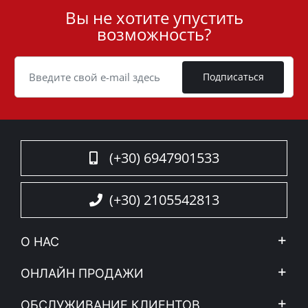
Вы не хотите упустить
User
возможность?
ID
Cookie
Подписаться
(+30) 6947901533
(+30) 2105542813
О НАС
Компания
ОНЛАЙН ПРОДАЖИ
Правовое уведомление
Mой Aккаунт
ОБСЛУЖИВАНИЕ КЛИЕНТОВ
Новости