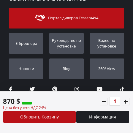
Способы оплаты
Sitemap
Связаться с
Методы доставки
Портал дилеров Tessera4x4
Поддержка клиентов
Гарантия
Порядок слежения
Регистрация гарантии
Pуководство по
Видео по
E-брошюра
Дилеры
установке
установке
Новости
Blog
360º View
870 $
Цена без учета НДС 24%
Обновить Корзину
Информация
©2026 Designed by
Synectics