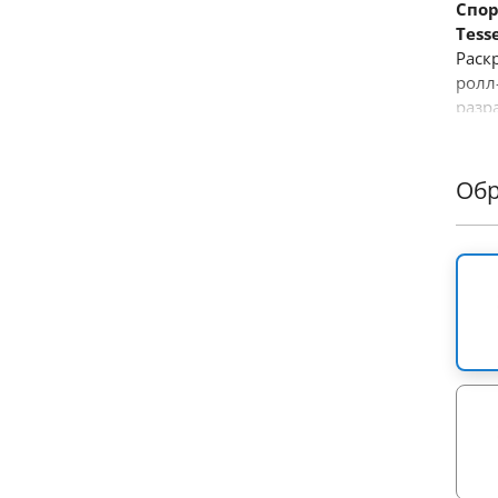
Спор
Tess
Раск
ролл
разр
прои
этот
боль
Об
Осно
•
Про
Изго
ролл
усло
вид.
•
Точ
отде
разм
и ле
•
Мо
выде