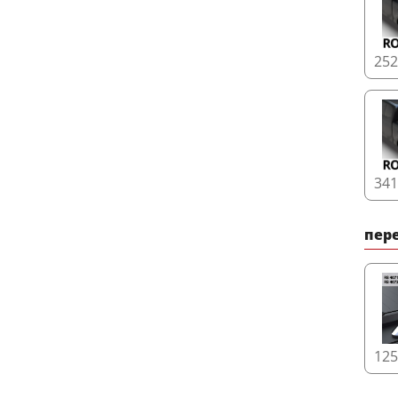
25
34
пере
12