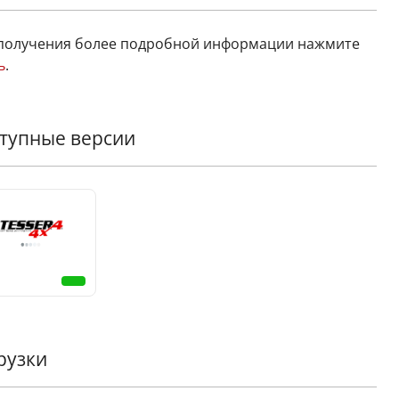
получения более подробной информации нажмите
ь
.
тупные версии
рузки