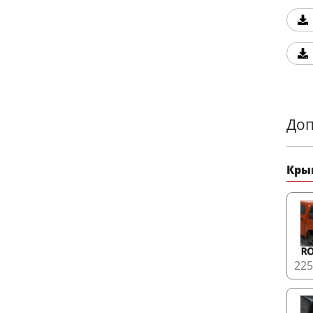
Доп
Кры
22