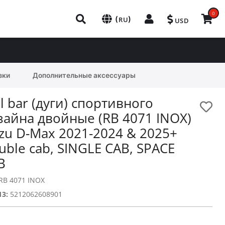
0
(
)
RU
USD
зки
Дополнительные аксессуары
ll bar (дуги) спортивного
зайна двойные (RB 4071 INOX)
uzu D-Max 2021-2024 & 2025+
uble cab, SINGLE CAB, SPACE
B
RB 4071 INOX
13:
5212062608901