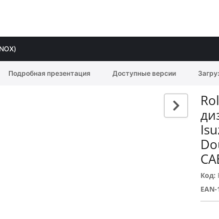
INOX)
Подробная презентация
Доступные версии
Загру
Ro
ди
Is
Do
CA
Код:
EAN-