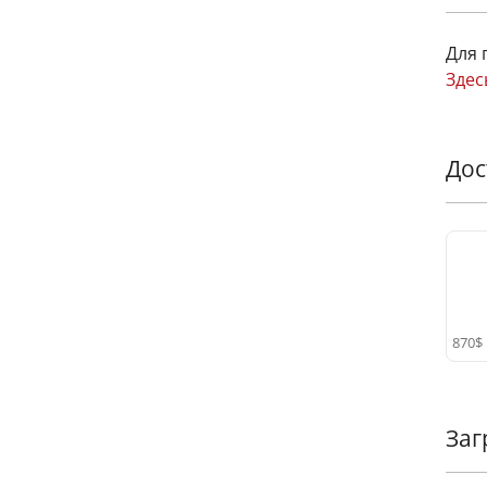
Для 
Здес
Дос
870$
Заг