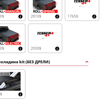
20$
2810$
1765$
10$
2030$
кладина kit (БЕЗ ДРЕЛИ)
5$