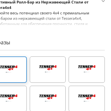
тивный Ролл-Бар из Нержавеющей Стали от
era4x4
ройте весь потенциал своего 4x4 с премиальным
-баром из нержавеющей стали от Tessera4x4,
аботанным для обеспечения прочности, стиля и
зводительности. С дерзким спортивным дизайном,
 двухопорный ролл-бар создан для тех, кто требует
шего от своего внедорожного оборудования.
разы
вные характеристики:
чная Конструкция из Нержавеющей Стали:
товлен из труб Ø65 мм из нержавеющей стали, этот
-бар спроектирован для выдерживания сложных
вий, обеспечивая при этом стильный и современный
ная Адаптация под Размеры:
Наш инновационный
льный дизайн позволяет подогнать конструкцию под
еры кузова вашего автомобиля, гарантируя надежную
гкую установку.
нолитная Конструкция Поддержки:
Создан для
рживания больших нагрузок; опоры соединены в