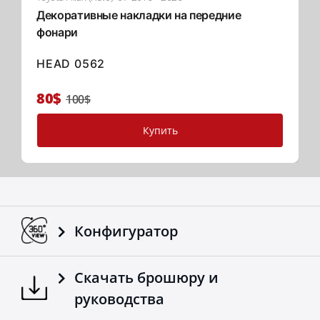
передового удобства для вашего пикапа.
Декоративные накладки на передние
Выбирайте Tessera Roll+ — где инновации
фонари
сочетаются с функциональностью в мировой
индустрии 4x4.
HEAD 0562
Читать далее
80$
100$
Купить
Конфигуратор
Скачать брошюру и
руководства