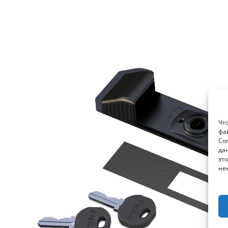
Чт
фа
Со
да
это
не