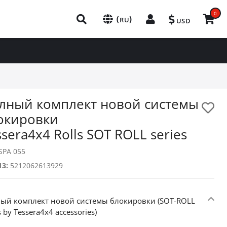
0
(
)
RU
USD
лный комплект новой системы
окировки
ssera4x4 Rolls SOT ROLL series
SPA 055
13:
5212062613929
ый комплект новой системы блокировки (SOT-ROLL
s by Tessera4x4 accessories)