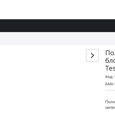
По
бл
Te
Код:
EAN-
Полн
serie