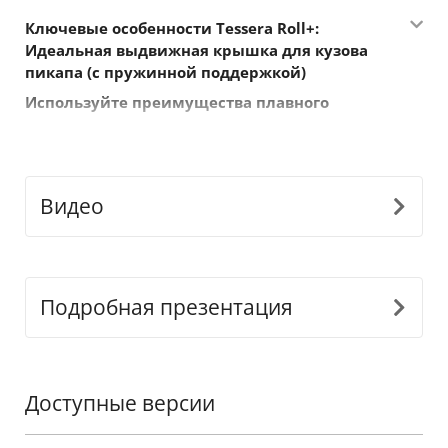
Ключевые особенности Tessera Roll+:
Идеальная выдвижная крышка для кузова
пикапа (с пружинной поддержкой
)
Используйте преимущества плавного
пружинного механизма
Благодаря пружинному механизму Tessera Roll+
обеспечивает непревзойденную легкость
использования. Используйте пружинное
Видео
движение, чтобы открыть крышку еще быстрее и с
минимальными усилиями, делая ее идеальным
решением для тех, кто ценит скорость и удобство
в повседневных приключениях.
Подробная презентация
Универсальный модульный дизайн 3-в-1
Tessera Roll+ переосмысливает универсальность,
легко переключаясь между ручным, пружинным и
Доступные версии
электрическим режимами. Этот модульный
дизайн оптимизирует хранение, минимизирует