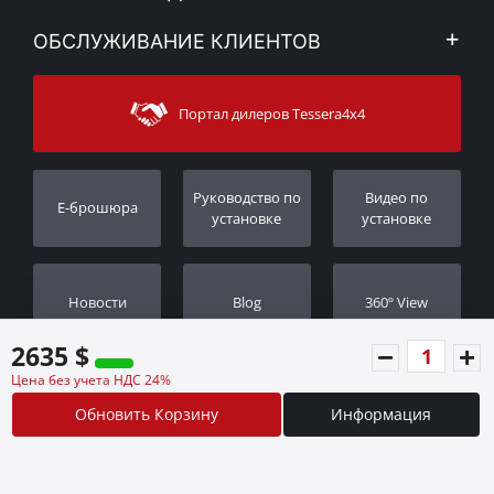
Правовое уведомление
Mой Aккаунт
ОБСЛУЖИВАНИЕ КЛИЕНТОВ
Новости
Способы оплаты
Sitemap
Связаться с
Методы доставки
Портал дилеров Tessera4x4
Поддержка клиентов
Гарантия
Порядок слежения
Регистрация гарантии
Pуководство по
Видео по
E-брошюра
Дилеры
установке
установке
Новости
Blog
360º View
2635 $
Цена без учета НДС 24%
Обновить Корзину
Информация