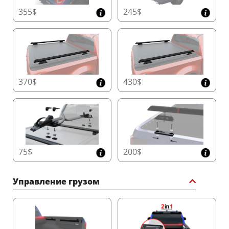
355$
245$
Откройте для себя идеальное сочетание легкости
использования, премиальной долговечности и
передовой безопасности с Tessera Roll+ с
пружинной поддержкой. Разработанный для
повышения функциональности в мировой
индустрии 4x4, Tessera Roll+ — это лучшее
370$
430$
решение для вашего пикапа.
Читать далее
75$
200$
Управление грузом