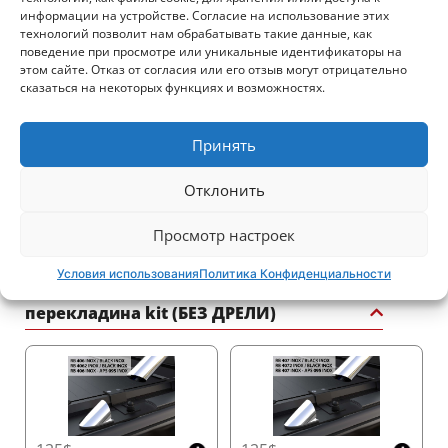
информации на устройстве. Согласие на использование этих
Максимизируйте вместимость кузова вашего
технологий позволит нам обрабатывать такие данные, как
поведение при просмотре или уникальные идентификаторы на
пикапа с компактным контейнером Tessera Roll+,
этом сайте. Отказ от согласия или его отзыв могут отрицательно
лидером рынка:
сказаться на некоторых функциях и возможностях.
•
Двойная кабина
: 20 см x 23 см (В x Ш)
870$
635$
•
Просторная/одинарная кабина и
Принять
американские модели
: 26 см x 30 см (В x Ш)
Этот дизайн предлагает больше полезного
Отклонить
пространства, сохраняя при этом долговечность и
функциональность.
Просмотр настроек
975$
975$
Условия использования
Политика Конфиденциальности
Удобный доступ к контейнеру
перекладина kit (БЕЗ ДРЕЛИ)
Упростите обслуживание с помощью специально
разработанной крышки контейнера, которая
обеспечивает быстрый и легкий доступ к Tessera
Roll+, гарантируя его долговечность и
бесперебойную работу.