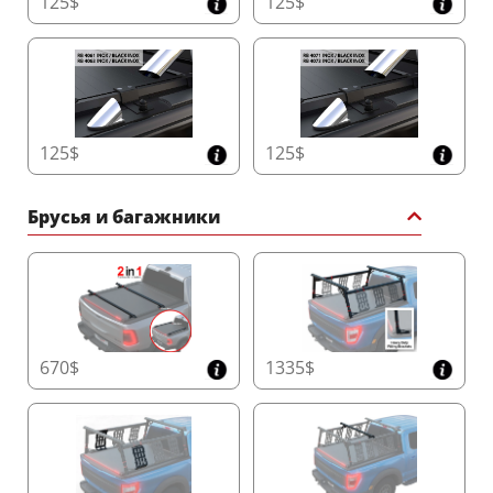
125$
125$
Точные боковые направляющие ручной
работы
Боковые направляющие толщиной 5 мм,
изготовленные с высокой точностью,
обеспечивают превосходную структурную
поддержку и защиту от погодных условий. Их
125$
125$
универсальный дизайн позволяет легко
интегрировать дуги безопасности и поручни.
Брусья и багажники
Система аксессуаров T-Slot без сверления
Расширьте возможности вашего пикапа с
помощью встроенной системы T-slot, которая
позволяет крепить багажники, поперечные балки
и другие аксессуары без сверления. Это удобное и
670$
1335$
простое решение для разнообразного
использования.
Обновитесь до Tessera Roll+ сегодня