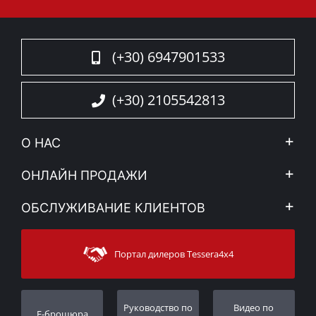
(+30) 6947901533
(+30) 2105542813
О НАС
Компания
ОНЛАЙН ПРОДАЖИ
Правовое уведомление
Mой Aккаунт
ОБСЛУЖИВАНИЕ КЛИЕНТОВ
Новости
Способы оплаты
Sitemap
Связаться с
Методы доставки
Портал дилеров Tessera4x4
Поддержка клиентов
Гарантия
Порядок слежения
Регистрация гарантии
Pуководство по
Видео по
E-брошюра