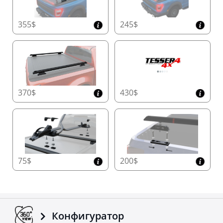
355$
245$
370$
430$
75$
200$
Конфигуратор