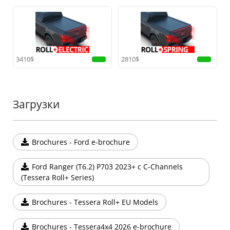
LED-полоса на всю длину, уникально
расположенная на движущейся ламели,
синхронизируется с движением крышки,
обеспечивая равномерное освещение кузова даже
ночью, независимо от его загрузки.
3410$
2810$
Надежная внутренняя система замков
Разработанная для максимальной безопасности,
Загрузки
система алюминиевых зубцов защищает ваш груз
от несанкционированного доступа. Система легко
разблокируется с помощью ремня, обеспечивая
Brochures - Ford e-brochure
плавную работу даже в экстремальных
температурных условиях.
Ford Ranger (T6.2) P703 2023+ c C-Channels
(Tessera Roll+ Series)
Усиленные защитные ламели для
максимальной безопасности
Brochures - Tessera Roll+ EU Models
Tessera Roll+ оснащена более широкими и
прочными алюминиевыми ламелями,
Brochures - Tessera4x4 2026 e-brochure