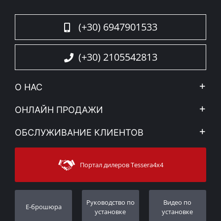
(+30) 6947901533
(+30) 2105542813
О НАС
Компания
ОНЛАЙН ПРОДАЖИ
Правовое уведомление
Mой Aккаунт
ОБСЛУЖИВАНИЕ КЛИЕНТОВ
Новости
Способы оплаты
Sitemap
Связаться с
Методы доставки
Портал дилеров Tessera4x4
Поддержка клиентов
Гарантия
Порядок слежения
Регистрация гарантии
Pуководство по
Видео по
E-брошюра
Дилеры
установке
установке