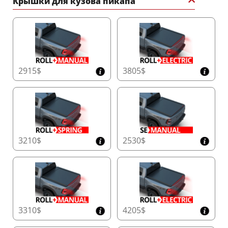
Крышки для кузова пикапа
2915$
3805$
3210$
2530$
3310$
4205$