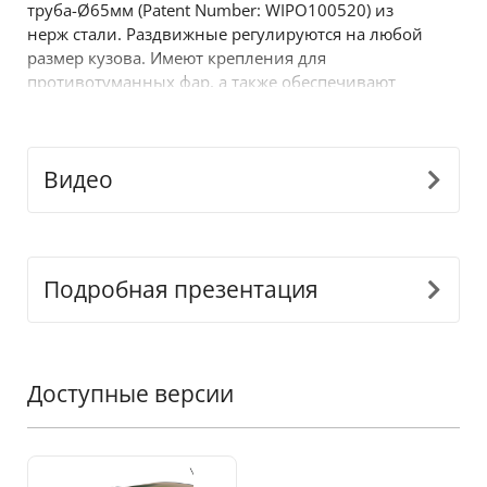
труба-Ø65мм (Patent Number: WIPO100520) из
нерж стали. Раздвижные регулируются на любой
размер кузова. Имеют крепления для
противотуманных фар, а также обеспечивают
максимальную защиту при опрокидывании. Еще
один продукт, который приходит, чтобы
заполнить уже успешный ассортимент 4x4
Видео
внедорожных аксессуаров от Tessera4x4.
Подробная презентация
Доступные версии