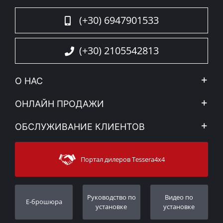
(+30) 6947901533
(+30) 2105542813
О НАС
Компания
ОНЛАЙН ПРОДАЖИ
Правовое уведомление
Mой Aккаунт
ОБСЛУЖИВАНИЕ КЛИЕНТОВ
Новости
Способы оплаты
Sitemap
Связаться с
Методы доставки
Портал дилеров Tessera4x4
Поддержка клиентов
Гарантия
Порядок слежения
Регистрация гарантии
Pуководство по
Видео по
E-брошюра
Дилеры
установке
установке