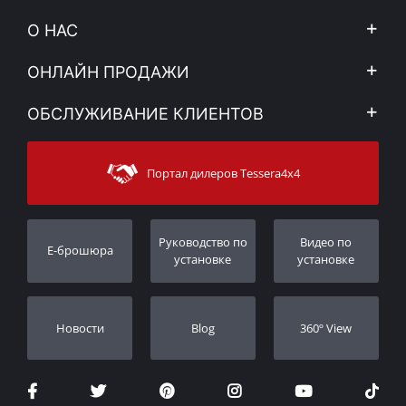
О НАС
Компания
ОНЛАЙН ПРОДАЖИ
Правовое уведомление
Mой Aккаунт
ОБСЛУЖИВАНИЕ КЛИЕНТОВ
Новости
Способы оплаты
Sitemap
Связаться с
Методы доставки
Портал дилеров Tessera4x4
Поддержка клиентов
Гарантия
Порядок слежения
Регистрация гарантии
Pуководство по
Видео по
E-брошюра
Дилеры
установке
установке
Новости
Blog
360º View