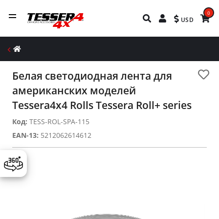
0
USD
Белая светодиодная лента для
американских моделей
Tessera4x4 Rolls Tessera Roll+ series
Код:
TESS-ROL-SPA-115
EAN-13:
5212062614612