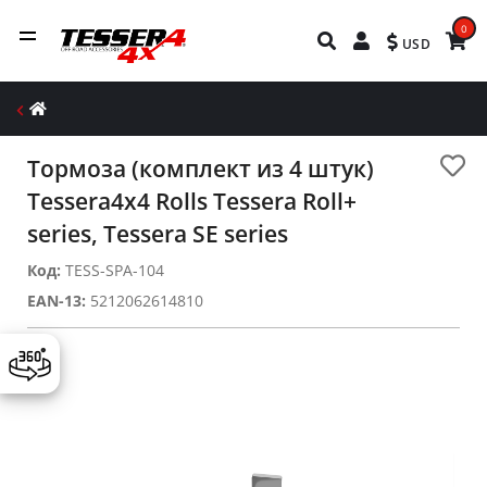
0
USD
Тормоза (комплект из 4 штук)
Tessera4x4 Rolls Tessera Roll+
series, Tessera SE series
Код:
TESS-SPA-104
EAN-13:
5212062614810