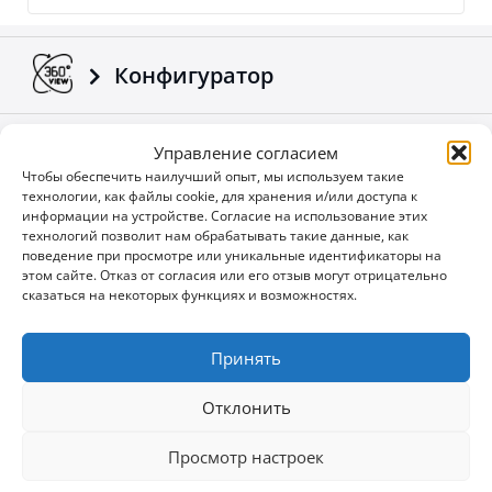
Конфигуратор
Скачать брошюру и
Управление согласием
руководства
Чтобы обеспечить наилучший опыт, мы используем такие
технологии, как файлы cookie, для хранения и/или доступа к
информации на устройстве. Согласие на использование этих
технологий позволит нам обрабатывать такие данные, как
Kорпоративные новости
поведение при просмотре или уникальные идентификаторы на
этом сайте. Отказ от согласия или его отзыв могут отрицательно
сказаться на некоторых функциях и возможностях.
специальные предложения
Принять
Отклонить
Вы не хотите упустить
User
Просмотр настроек
возможность?
ID