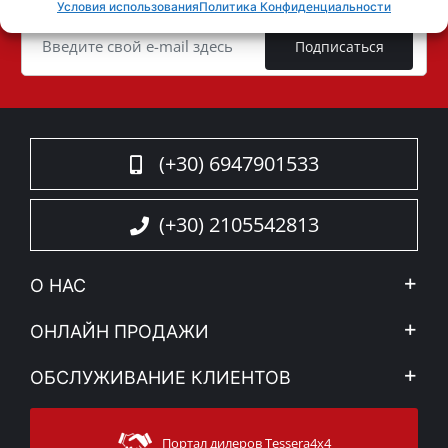
Условия использования
Политика Конфиденциальности
Cookie
Подписаться
(+30) 6947901533
(+30) 2105542813
О НАС
Компания
ОНЛАЙН ПРОДАЖИ
Правовое уведомление
Mой Aккаунт
ОБСЛУЖИВАНИЕ КЛИЕНТОВ
Новости
Способы оплаты
Sitemap
Связаться с
Методы доставки
Портал дилеров Tessera4x4
Поддержка клиентов