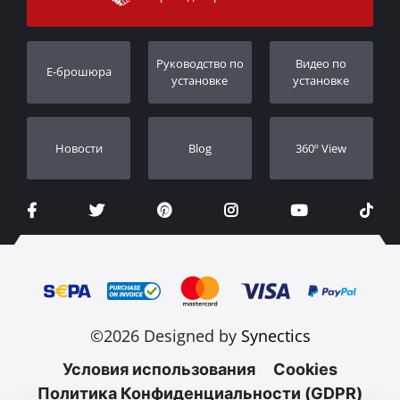
Гарантия
Порядок слежения
Регистрация гарантии
Pуководство по
Видео по
E-брошюра
Дилеры
установке
установке
Новости
Blog
360º View
©2026 Designed by
Synectics
Условия использования
Cookies
Политика Конфиденциальности (GDPR)