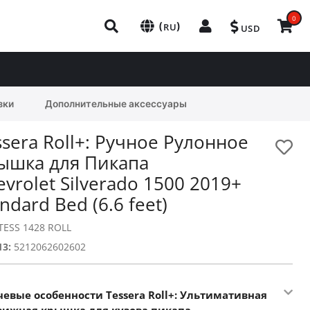
0
(
)
RU
USD
зки
Дополнительные аксессуары
ssera Roll+: Ручное Рулонное
ышка для Пикапа
evrolet Silverado 1500 2019+
ndard Bed (6.6 feet)
TESS 1428 ROLL
13:
5212062602602
евые особенности Tessera Roll+: Ультимативная