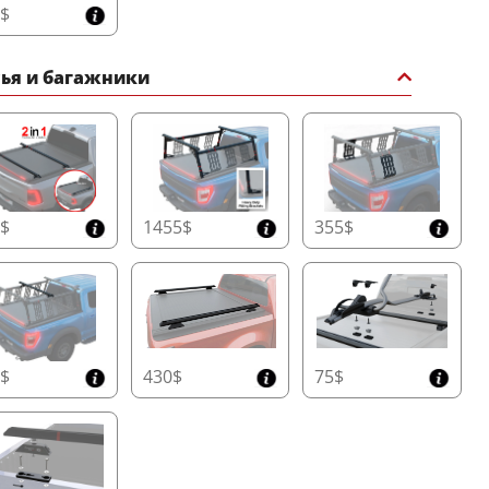
5$
сья и багажники
0$
1455$
355$
0$
430$
75$