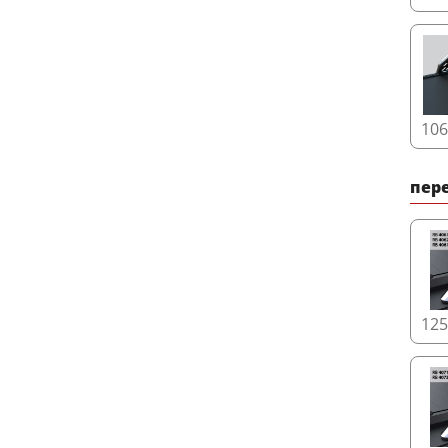
10
пере
12