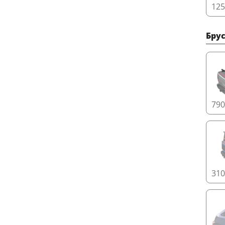
12
Бру
79
31