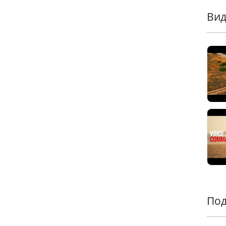
Ви
Разр
алюм
неса
разб
рабо
Tess
алюм
кото
и по
непр
Под
Сохр