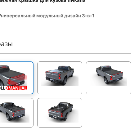
ижная крышка для кузова пикапа
Универсальный модульный дизайн 3-в-1
era Roll+ устанавливает новый стандарт адаптивности,
о переключаясь между ручным, пружинным и
трическим режимами. Эта инновационная
разы
льность минимизирует потребность в хранении,
ает затраты на доставку и обеспечивает легкость и
ость модернизации для всех моделей пикапов.
Продвинутая встроенная LED-подсветка
шите безопасность и видимость с помощью
довой электрической системы Tessera Roll+. Красная
полоса выполняет функции стоп-сигналов и ходовых
й. Динамическая белая LED-полоса на всю длину,
ально расположенная на движущейся ламели,
ронизируется с движением крышки, обеспечивая
омерное освещение кузова даже ночью, независимо
о загрузки.