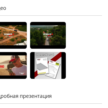
део
Надежная внутренняя система замков
аботанная для максимальной безопасности, система
иниевых зубцов защищает ваш груз от
нкционированного доступа. Система легко
локируется с помощью ремня, обеспечивая плавную
ту даже в экстремальных температурных условиях.
Усиленные защитные ламели для максимальной
безопасности
era Roll+ оснащена более широкими и прочными
иниевыми ламелями, устойчивыми к порезам,
рые усилены резиной для исключительной изоляции
лной безопасности груза. Эти ламели обеспечивают
евзойденную долговечность при любых условиях.
робная презентация
Двойная система дренажа с технологией Anti-Leaf
аняйте кузов вашего пикапа сухим и