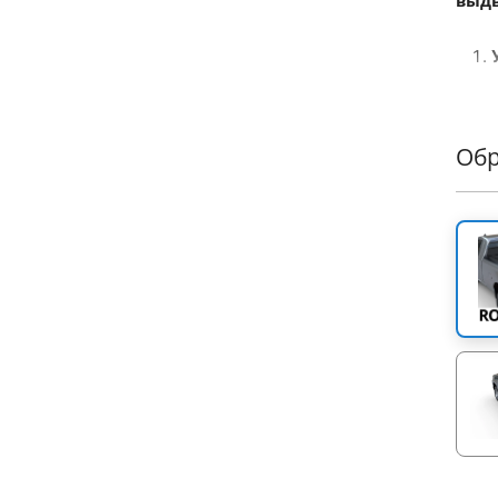
выдв
Tess
легк
элек
Об
моду
сниж
гибк
Улуч
пере
LED-
огне
уник
синх
равн
от ег