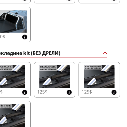
60$
кладина kit (БЕЗ ДРЕЛИ)
5$
125$
125$