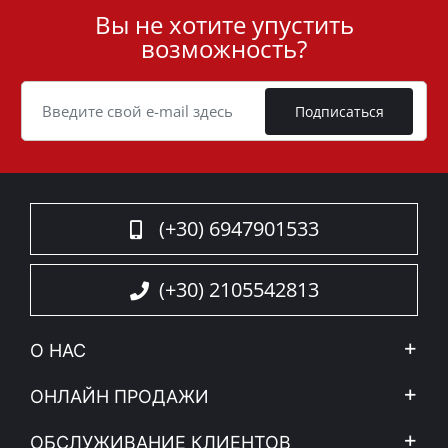
Вы не хотите упустить
User
возможность?
ID
Cookie
Подписаться
(+30) 6947901533
(+30) 2105542813
О НАС
Компания
ОНЛАЙН ПРОДАЖИ
Правовое уведомление
Mой Aккаунт
ОБСЛУЖИВАНИЕ КЛИЕНТОВ
Новости