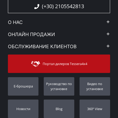
(+30) 2105542813
О НАС
Компания
ОНЛАЙН ПРОДАЖИ
Правовое уведомление
Mой Aккаунт
ОБСЛУЖИВАНИЕ КЛИЕНТОВ
Новости
Способы оплаты
Sitemap
Связаться с
Методы доставки
Портал дилеров Tessera4x4
Поддержка клиентов
Гарантия
Порядок слежения
Регистрация гарантии
Pуководство по
Видео по
E-брошюра
Дилеры
установке
установке
Новости
Blog
360º View