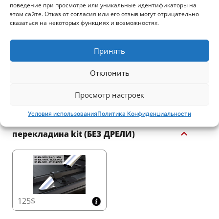
поведение при просмотре или уникальные идентификаторы на
9001:2015 и ISO 14001:2015, предоставляя
этом сайте. Отказ от согласия или его отзыв могут отрицательно
продукт, устойчивый к времени и погодным
сказаться на некоторых функциях и возможностях.
условиям.
2425$
3320$
Принять
Преобразите ваш грузовик с черным матовым
спортивным ролл-баром от Tessera4x4 – символом
Отклонить
силы, безопасности и утонченности для вашего
4x4.
Просмотр настроек
2720$
2030$
Условия использования
Политика Конфиденциальности
перекладина kit (БЕЗ ДРЕЛИ)
125$