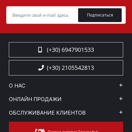
Cookie
Подписаться
(+30) 6947901533
(+30) 2105542813
О НАС
Компания
ОНЛАЙН ПРОДАЖИ
Правовое уведомление
Mой Aккаунт
ОБСЛУЖИВАНИЕ КЛИЕНТОВ
Новости
Способы оплаты
Sitemap
Связаться с
Методы доставки
Портал дилеров Tessera4x4