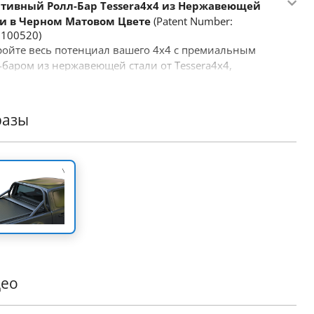
тивный Ролл-Бар Tessera4x4 из Нержавеющей
и в Черном Матовом Цвете
(Patent Number:
100520)
ройте весь потенциал вашего 4x4 с премиальным
-баром из нержавеющей стали от Tessera4x4,
аботанным для прочности, стиля и
зводительности. С ярким спортивным дизайном, этот
-бар создан для тех, кто требует большего от своего
разы
орожного оборудования.
евые особенности:
очная Конструкция из Нержавеющей
и:
Изготовлен из труб Ø65 мм из нержавеющей стали,
 ролл-бар рассчитан на суровые условия, сохраняя при
 элегантный, современный вид.
птация с Точным Подбором:
Наш инновационный
висимый дизайн идеально подстраивается под
еры кузова вашего грузовика, обеспечивая
овную и надежную установку.
део
нолитная Поддерживающая
трукция:
Разработан для выдерживания больших