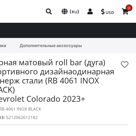
0
(
)
RU
USD
зки
Дополнительные аксессуары
рная матовый roll bar (дуга)
ортивного дизайнаодинарная
 нерж стали (RB 4061 INOX
ACK)
evrolet Colorado 2023+
RB 4061 INOX BLACK
13:
5212062612182