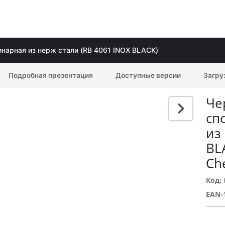
динарная из нерж стали (RB 4061 INOX BLACK)
Подробная презентация
Доступные версии
Загру
Че
сп
из
BL
Ch
Код:
EAN-