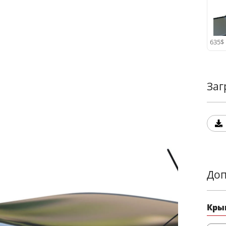
Прео
спор
безо
635$
Заг
Доп
Кры