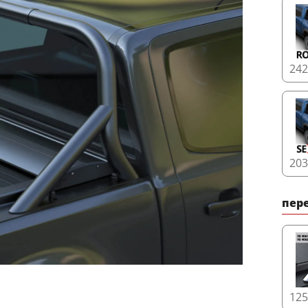
24
20
пере
12