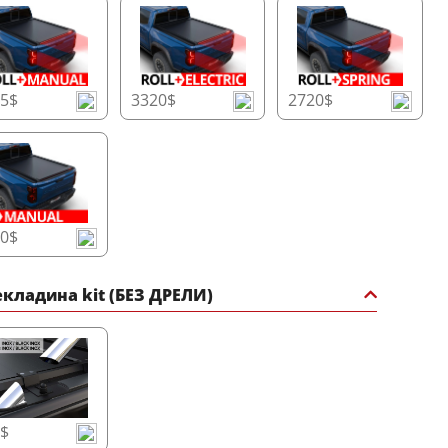
25$
3320$
2720$
30$
кладина kit (БЕЗ ДРЕЛИ)
5$