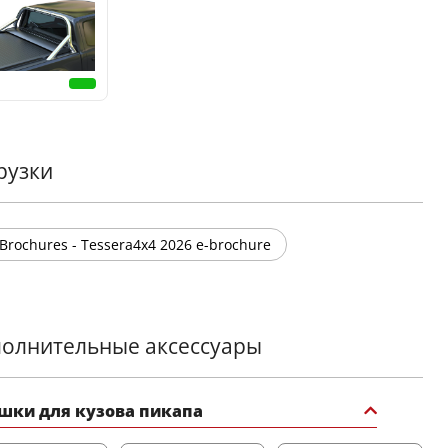
бразите ваш грузовик с черным матовым
тивным ролл-баром от Tessera4x4 – символом силы,
пасности и утонченности для вашего 4x4.
рузки
Brochures - Tessera4x4 2026 e-brochure
олнительные аксессуары
шки для кузова пикапа