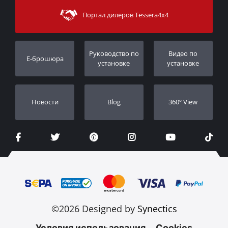
Методы доставки
Портал дилеров Tessera4x4
Поддержка клиентов
Гарантия
Порядок слежения
Регистрация гарантии
Pуководство по
Видео по
E-брошюра
Дилеры
установке
установке
Новости
Blog
360º View
©2026 Designed by
Synectics
Условия использования
Cookies