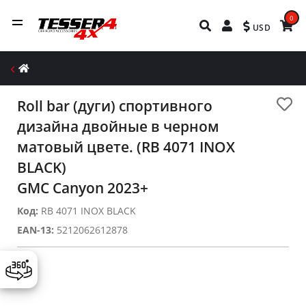
0
USD
Roll bar (дуги) спортивного
дизайна двойные в черном
матовый цвете. (RB 4071 INOX
BLACK)
GMC Canyon 2023+
Код:
RB 4071 INOX BLACK
EAN-13:
5212062612878