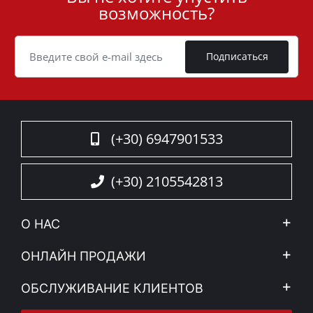
возможность?
ID
Cookie
Подписаться
(+30) 6947901533
(+30) 2105542813
О НАС
Компания
ОНЛАЙН ПРОДАЖИ
Правовое уведомление
Mой Aккаунт
ОБСЛУЖИВАНИЕ КЛИЕНТОВ
Новости
Способы оплаты
Sitemap
Связаться с