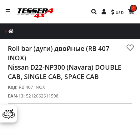
0
USD
Roll bar (дуги) двойные (RB 407
INOX)
Nissan D22-NP300 (Navara) DOUBLE
CAB, SINGLE CAB, SPACE CAB
Код:
RB 407 INOX
EAN-13:
5212062611598