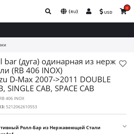
0
(
)
RU
USD
зки
ll bar (дуга) одинарная из нерж
али (RB 406 INOX)
uzu D-Max 2007->2011 DOUBLE
B, SINGLE CAB, SPACE CAB
RB 406 INOX
13:
5212062610553
тивный Ролл-Бар из Нержавеющей Стали