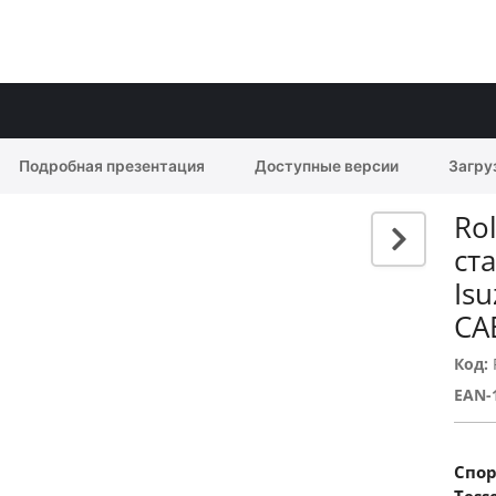
Подробная презентация
Доступные версии
Загру
Ro
ст
Is
CA
Код:
EAN-
Спор