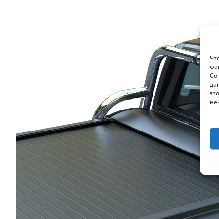
Чт
фа
Со
да
это
не