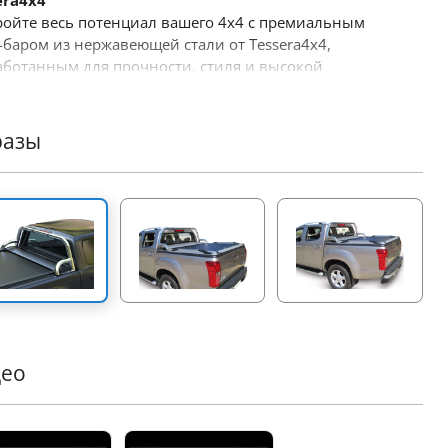
era4x4
ройте весь потенциал вашего 4x4 с премиальным
-баром из нержавеющей стали от Tessera4x4,
аботанным для прочности, стиля и высокой
зводительности. Этот ролл-бар с дерзким
тивным дизайном создан для тех, кто требует
шего от своего внедорожного снаряжения.
разы
вные характеристики:
чная Конструкция из Нержавеющей Стали:
товлен из труб Ø65 мм из нержавеющей стали, этот
-бар предназначен для выдерживания суровых
вий, придавая вашему автомобилю современный и
ьный вид.
ная Адаптация:
Наш инновационный независимый
йн идеально подстраивается под размеры кузова
го пикапа, обеспечивая надежную и безопасную
новку.
део
нолитная Конструкция Поддержки:
Спроектирован
выдерживания тяжелых нагрузок; опоры соединены в
 целое, что обеспечивает исключительную прочность