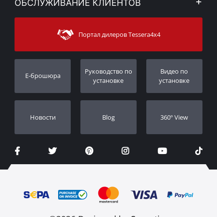
ОБСЛУЖИВАНИЕ КЛИЕНТОВ
Новости
Способы оплаты
Sitemap
Связаться с
Методы доставки
Портал дилеров Tessera4x4
Поддержка клиентов
Гарантия
Порядок слежения
Регистрация гарантии
Pуководство по
Видео по
E-брошюра
Дилеры
установке
установке
Новости
Blog
360º View