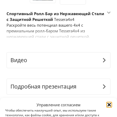
Спортивный
Ролл
-
Бар
из
Нержавеющей
Стали
с
Защитной
Решеткой
Tessera4x4
Раскройте весь потенциал вашего
4x4
с
премиальным ролл
-
баром
Tessera4x4
из
нержавеющей стали с защитной решеткой
,
разработанным для прочности
,
стиля и
производительности
.
Этот спортивный дизайн с
двумя опорами и защитной решеткой
Видео
предназначен для тех
,
кто требует большего от
своего внедорожного оборудования
.
Основные
характеристики
:
•
Прочная
конструкция
из
нержавеющей
стали
:
Изготовлен из труб
Ø65
мм из
Подробная презентация
нержавеющей стали
,
этот ролл
-
бар рассчитан на
сложные условия и придает современный
стильный вид
.
Управление согласием
•
Точная
адаптация
:
Наш инновационный
Загрузки
Чтобы обеспечить наилучший опыт, мы используем такие
модульный дизайн идеально подстраивается под
технологии, как файлы cookie, для хранения и/или доступа к