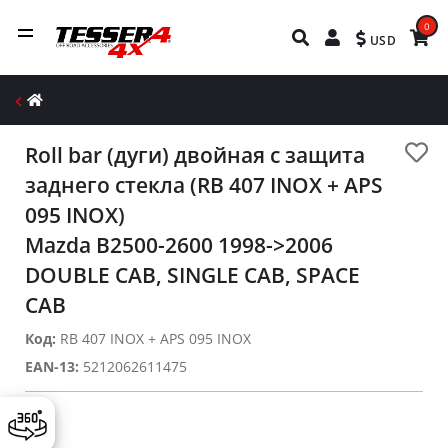
0
USD
Roll bar (дуги) двойная с защита
заднего стекла (RB 407 INOX + APS
095 INOX)
Mazda B2500-2600 1998->2006
DOUBLE CAB, SINGLE CAB, SPACE
CAB
Код:
RB 407 INOX + APS 095 INOX
EAN-13:
5212062611475