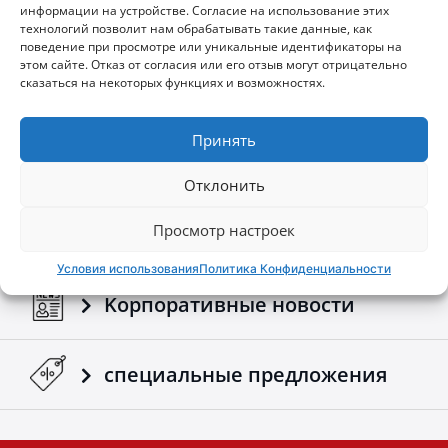
размеры кузова вашего пикапа
,
гарантируя
информации на устройстве. Согласие на использование этих
технологий позволит нам обрабатывать такие данные, как
бесшовную и надежную установку
.
поведение при просмотре или уникальные идентификаторы на
•
Монолитная
конструкция
:
Опоры выполнены
Brochures - Tessera4x4 2026 e-brochure
этом сайте. Отказ от согласия или его отзыв могут отрицательно
в единой конструкции для обеспечения
сказаться на некоторых функциях и возможностях.
исключительной прочности и долговечности
даже при больших нагрузках
.
Принять
•
Совместимость
с
противотуманными
Конфигуратор
фарами
:
Оснащен индивидуальной пластиной из
нержавеющей стали для установки
Отклонить
дополнительного освещения и улучшения
Скачать брошюру и
видимости в любых приключениях
.
Просмотр настроек
руководства
•
Повышенная
безопасность
:
Разработан для
Условия использования
Политика Конфиденциальности
защиты кабины в случае опрокидывания
,
обеспечивая надежную безопасность без ущерба
Kорпоративные новости
стилю
.
•
Защитная
решетка
из
нержавеющей
стали
:
Изготовлена из трубы
Ø33
мм с усиленными
специальные предложения
алюминиевыми кронштейнами в верхней и
нижней частях
.
Обеспечивает
непрепятствованный обзор и эффективную