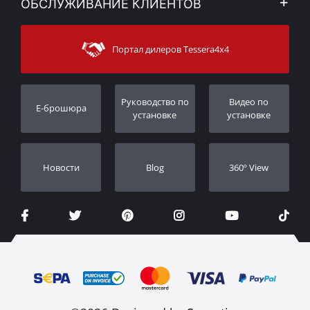
ОБСЛУЖИВАНИЕ КЛИЕНТОВ
Новости
Способы оплаты
Sitemap
Связаться с
Методы доставки
Портал дилеров Tessera4x4
Поддержка клиентов
Гарантия
Порядок слежения
Регистрация гарантии
Pуководство по
Видео по
E-брошюра
Дилеры
установке
установке
Новости
Blog
360º View