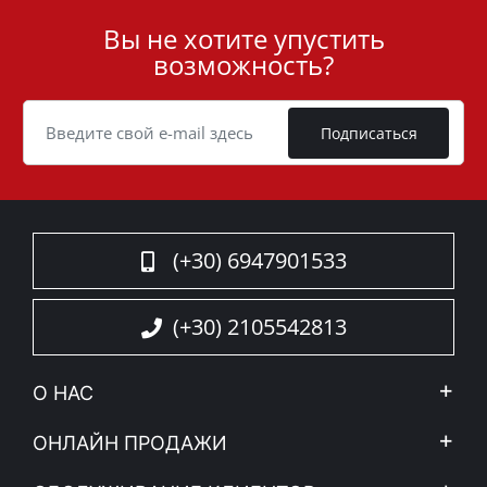
долговечными и надежными аксессуарами для
Вы не хотите упустить
User
4x4.
возможность?
Преобразите ваш автомобиль с ролл-дугой
ID
Tessera4x4 – символом силы, безопасности и
Cookie
изысканности для вашего 4x4.
Подписаться
(+30) 6947901533
(+30) 2105542813
О НАС
Компания
ОНЛАЙН ПРОДАЖИ
Правовое уведомление
Mой Aккаунт