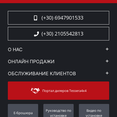
(+30) 6947901533
(+30) 2105542813
О НАС
Компания
ОНЛАЙН ПРОДАЖИ
Правовое уведомление
Mой Aккаунт
ОБСЛУЖИВАНИЕ КЛИЕНТОВ
Новости
Способы оплаты
Sitemap
Связаться с
Методы доставки
Портал дилеров Tessera4x4
Поддержка клиентов
Гарантия
Порядок слежения
Регистрация гарантии
Pуководство по
Видео по
E-брошюра
Дилеры
установке
установке